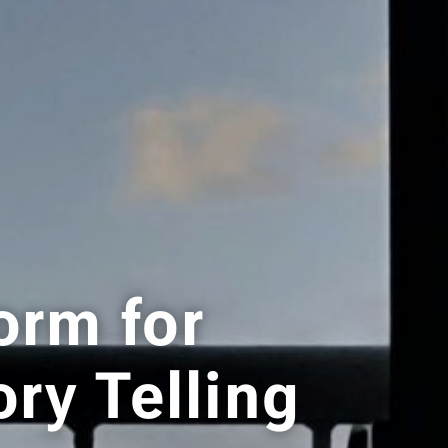
orm for
ory Telling