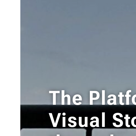
The Platf
Visual St