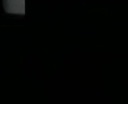
”Freedom” by Haonan Wang ©️2023 Picture This Japan All Rights Reserved