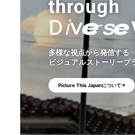
through
v
i
r
D
e
s
e
多様な視点から発信する
ビジュアルストーリープ
Picture This Japanについて