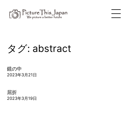
内
容
を
ス
キ
ッ
プ
タグ:
abstract
鏡の中
2023年3月21日
屈折
2023年3月19日