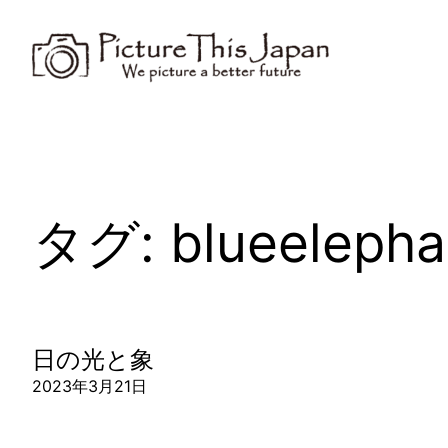
内
容
を
ス
キ
ッ
プ
タグ:
blueelepha
日の光と象
2023年3月21日