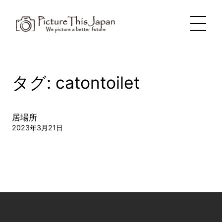
内
容
を
ス
キ
ッ
プ
タグ:
catontoilet
居場所
2023年3月21日