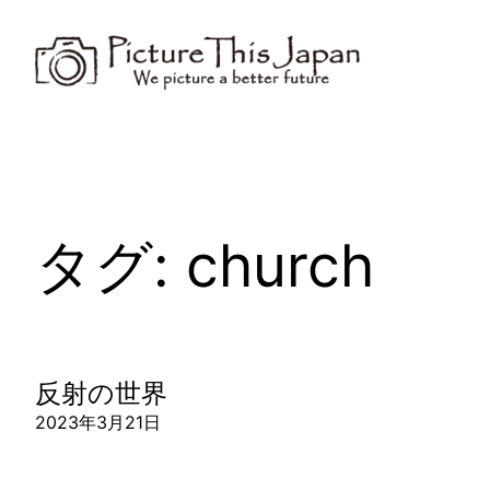
内
容
を
ス
キ
ッ
プ
タグ:
church
反射の世界
2023年3月21日