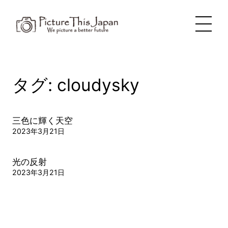
内
容
を
ス
キ
ッ
プ
タグ:
cloudysky
三色に輝く天空
2023年3月21日
光の反射
2023年3月21日