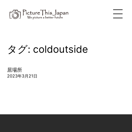
内
容
を
ス
キ
ッ
プ
タグ:
coldoutside
居場所
2023年3月21日