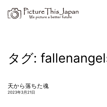
内
容
を
ス
キ
ッ
プ
タグ:
fallenangel
天から落ちた魂
2023年3月21日