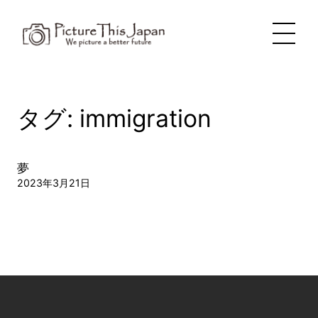
内
容
を
ス
キ
ッ
プ
タグ:
immigration
夢
2023年3月21日