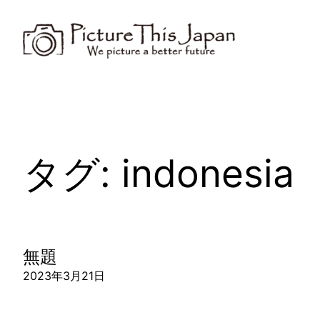
内
容
を
ス
キ
ッ
プ
タグ:
indonesia
無題
2023年3月21日