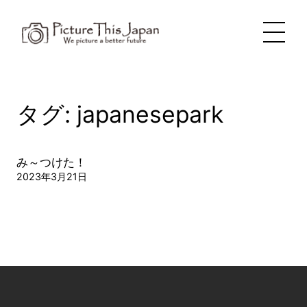
内
容
を
ス
キ
ッ
プ
タグ:
japanesepark
み～つけた！
2023年3月21日