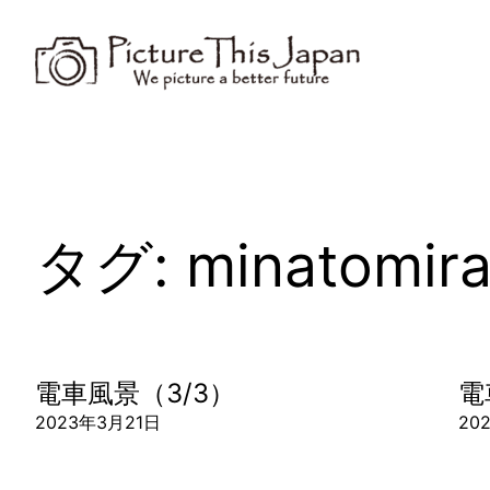
内
容
を
ス
キ
ッ
プ
タグ:
minatomira
電車風景（3/3）
電
2023年3月21日
20