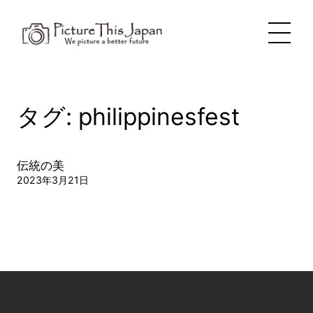
内
容
を
ス
キ
ッ
プ
タグ:
philippinesfest
伝統の美
2023年3月21日