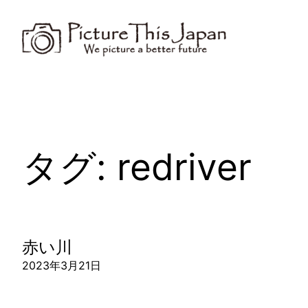
内
容
を
ス
キ
ッ
プ
タグ:
redriver
赤い川
2023年3月21日