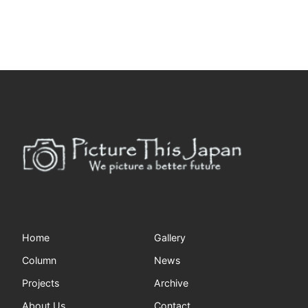
Home
Gallery
Column
News
Projects
Archive
About Us
Contact