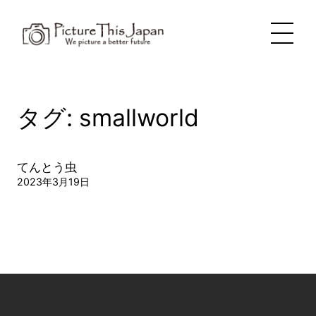
内
容
を
ス
キ
ッ
プ
タグ:
smallworld
てんとう虫
2023年3月19日