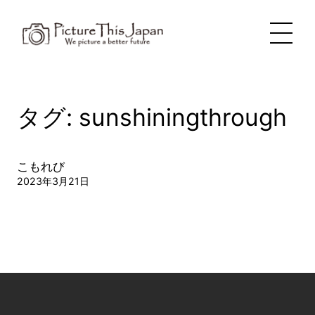
内
容
を
ス
キ
ッ
プ
タグ:
sunshiningthrough
こもれび
2023年3月21日