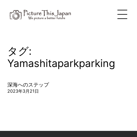
内
容
を
ス
キ
ッ
プ
タグ:
Yamashitaparkparking
深海へのステップ
2023年3月21日