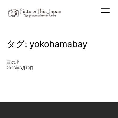
内
容
を
ス
キ
ッ
プ
タグ:
yokohamabay
日の出
2023年3月19日