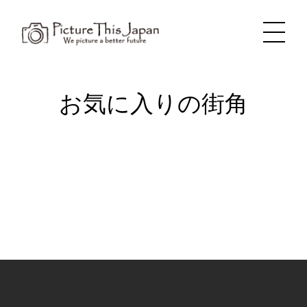
内
容
を
ス
キ
ッ
プ
お気に入りの街角