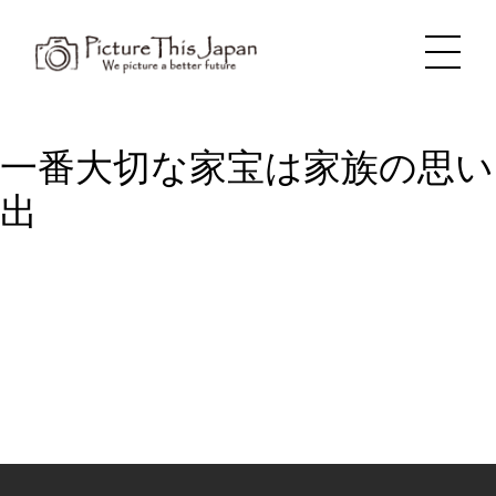
内
容
を
ス
キ
ッ
プ
一番大切な家宝は家族の思い
出