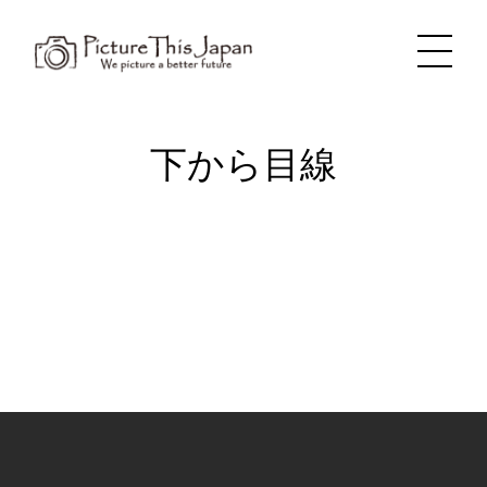
内
容
を
ス
キ
ッ
プ
下から目線