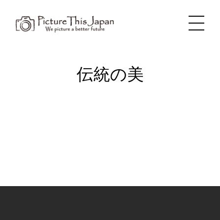
内
容
を
ス
キ
ッ
プ
伝統の美