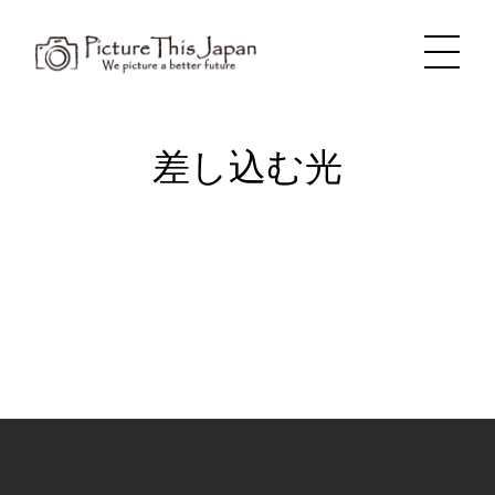
内
容
を
ス
キ
ッ
プ
差し込む光