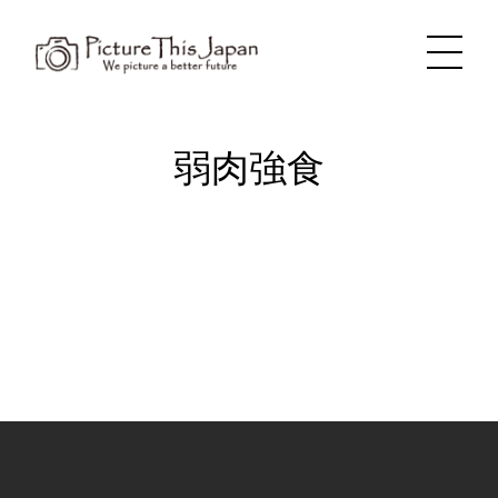
内
容
を
ス
キ
ッ
プ
弱肉強食