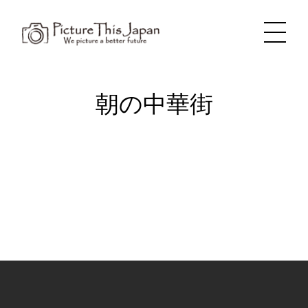
内
容
を
ス
キ
ッ
プ
朝の中華街