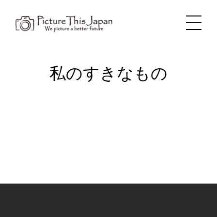
内
容
を
ス
キ
ッ
プ
私のすきなもの