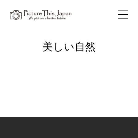
内
容
を
ス
キ
ッ
プ
美しい自然