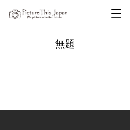
内
容
を
ス
キ
ッ
プ
無題