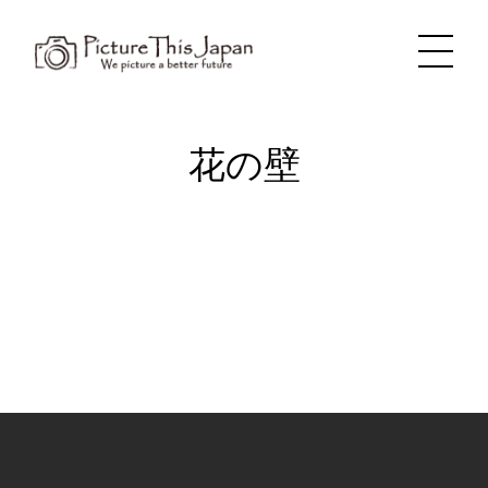
内
容
を
ス
キ
ッ
プ
花の壁