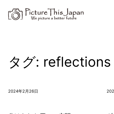
内
容
を
ス
キ
ッ
プ
タグ:
reflections
2024年2月26日
20